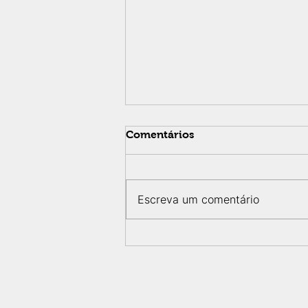
Comentários
Escreva um comentário
Projeto compara Bauru e
Osaka para entender
desafios da água