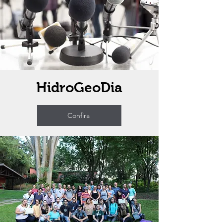
HidroGeoDia
Confira