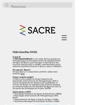
HidroGeoDia (HGD)
O que é?
O
HidroGeoDia|Brasil
é uma visita técnica guiada por
hidrogeólogos às principais fontes de abastecimento
de água em Bauru, para divulgar a importância dos
recursos hídricos para a cidade, representados pelos
sistemas aquíferos Guarani e Bauru e pelo rio Batalha.
Por que em Bauru?
Porque Bauru é o laboratório perfeito. Saiba mais
clicando
aqui
.
Como o evento surgiu?
O HGD é uma criação do Grupo Espanhol da
Associação Internacional de Hidrogeólogos (AIH) e
ocorre anualmente em dezenas de localidades no
mundo. No Brasil,
foi realizado pela primeira durante
as comemorações do Dia Mundial da Água em 2023 e
faz parte das atividades do Projeto
SACRE.
Quem apoia o HGD?
• Associação Brasileira de Águas Subterrâneas (ABAS)
• Associação Internacional de Hidrogeólogos (AIH)
Brasil
• Departamento de Água e Esgoto de Bauru (DAE)
• Secretaria Municipal da Educação de Bauru (SME)