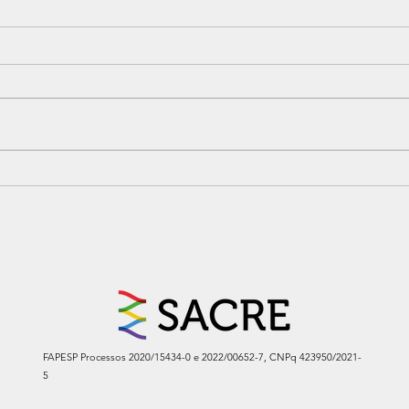
Projeto ligado ao SACRE
Comb
propõe modelo para
verd
antecipar respostas à
água
escassez
SAC
FAPESP Processos 2020/15434-0 e 2022/00652-7, CNPq 423950/2021-
5