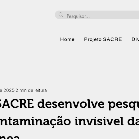
Home
Projeto SACRE
Di
de 2025
2 min de leitura
SACRE desenvolve pesq
ntaminação invísivel d
ânea