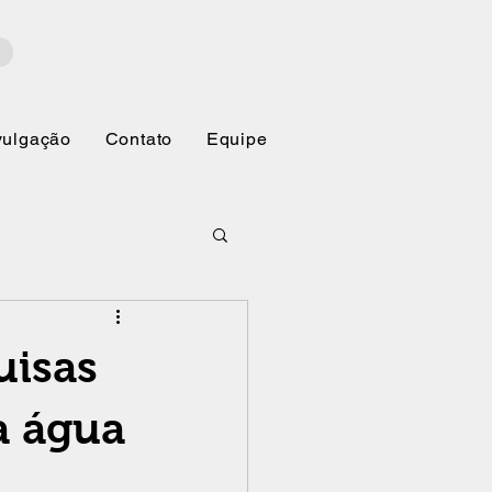
vulgação
Contato
Equipe
uisas
a água