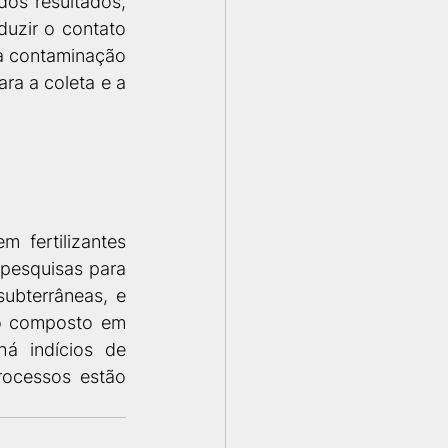
dos resultados, 
zir o contato 
a contaminação 
a a coleta e a 
fertilizantes 
pesquisas para 
bterrâneas, e 
o composto em 
á indícios de 
rocessos estão 