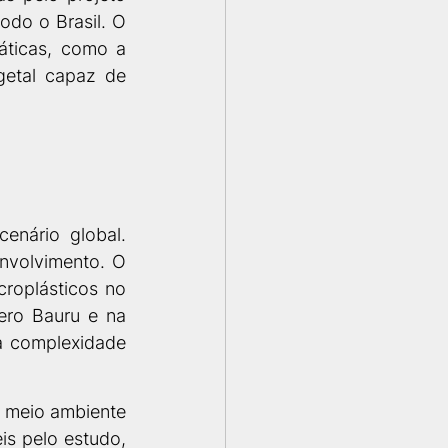
do o Brasil. O 
ticas, como a 
etal capaz de 
nário global. 
volvimento. O 
roplásticos no 
ero Bauru e na 
 complexidade 
 meio ambiente 
s pelo estudo, 