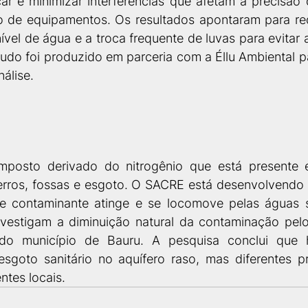
icar e minimizar interferências que afetam a precisão 
de equipamentos. Os resultados apontaram para redu
vel de água e a troca frequente de luvas para evitar 
udo foi produzido em parceria com a Éllu Ambiental par
álise. 
posto derivado do nitrogênio que está presente em 
aterros, fossas e esgoto. O SACRE está desenvolvendo 
 contaminante atinge e se locomove pelas águas su
nvestigam a diminuição natural da contaminação pel
o município de Bauru. A pesquisa conclui que h
sgoto sanitário no aquífero raso, mas diferentes p
ntes locais.