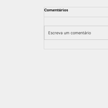
Comentários
Escreva um comentário
Projeto compara Bauru e
Osaka para entender
desafios da água