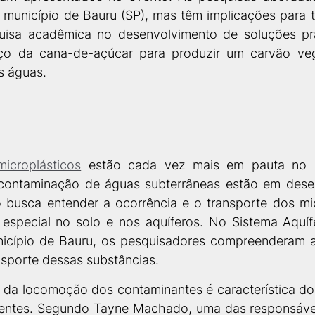
 município de Bauru (SP), mas têm implicações para to
uisa acadêmica no desenvolvimento de soluções prá
aço da cana-de-açúcar para produzir um carvão veg
s águas. 
microplásticos
 estão cada vez mais em pauta no ce
contaminação de águas subterrâneas estão em desen
 busca entender a ocorrência e o transporte dos mic
especial no solo e nos aquíferos. No Sistema Aquíf
icípio de Bauru, os pesquisadores compreenderam a
sporte dessas substâncias. 
 da locomoção dos contaminantes é característica do
uentes. Segundo Tayne Machado, uma das responsávei