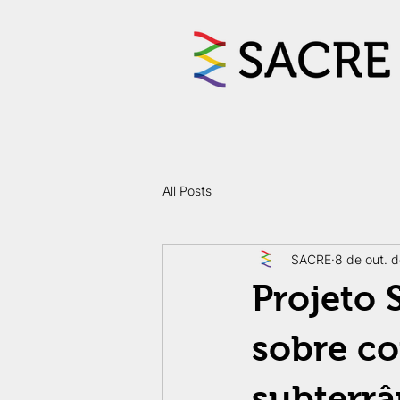
All Posts
SACRE
8 de out. 
Projeto 
sobre co
subterr