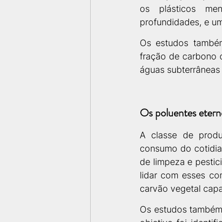
os plásticos men
profundidades, e u
Os estudos também
fração de carbono o
águas subterrâneas e
Os poluentes etern
A classe de prod
consumo do cotidia
de limpeza e pestic
lidar com esses co
carvão vegetal capa
Os estudos também 