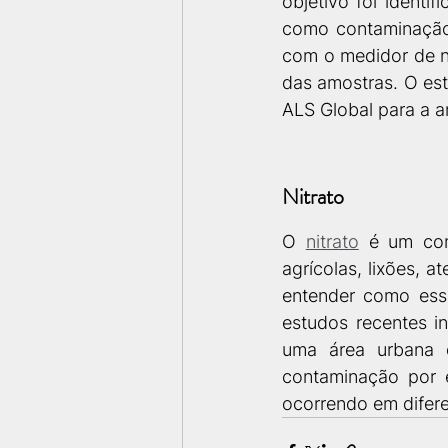
objetivo foi identif
como contaminação 
com o medidor de ní
das amostras. O est
ALS Global para a an
Nitrato 
O 
nitrato
 é um com
agrícolas, lixões, 
entender como esse
estudos recentes i
uma área urbana d
contaminação por e
ocorrendo em difere