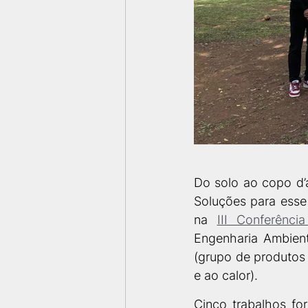
Do solo ao copo d’á
Soluções para esse
na 
III Conferênc
Engenharia Ambienta
(grupo de produtos 
e ao calor).
Cinco trabalhos fo